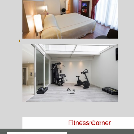
Meeting Centre
Fitness Corner
Camere